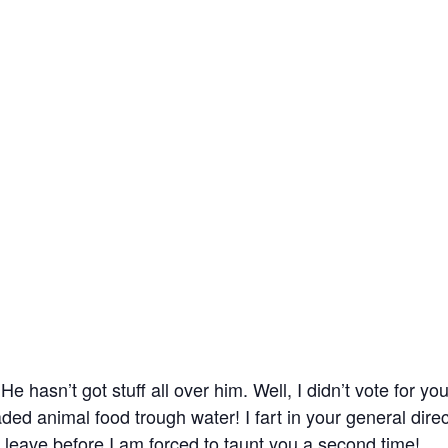
e hasn’t got stuff all over him. Well, I didn’t vote for y
ded animal food trough water! I fart in your general dir
w leave before I am forced to taunt you a second time!