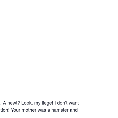
ou. A newt? Look, my liege! I don’t want
ection! Your mother was a hamster and