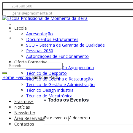
254 580 500
geral@epmoimenta.pt
Escola
Apresentação
Documentos Estruturantes
SGQ – Sistema de Garantia de Qualidade
Pessoas 2030
Autorizações de Funcionamento
Oferta Formativa
-
-
Técnico de Produção Agropecuária
Técnico de Desporto
Home
Eventos
Birthday Party
Técnico de Cozinha e Restauração
Técnico de Gestão e Administração
Técnico Design Industrial
Técnico de Mecatrónica
« Todos os Eventos
Erasmus+
Notícias
Newsletter
Este evento já decorreu.
Área Reservada
Contactos